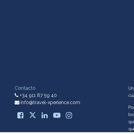
Contacte con nosotros
T
Contacto
Un
+34 911 87 59 40
cu
info@travel-xperience.com
Po
tod
qu
qu