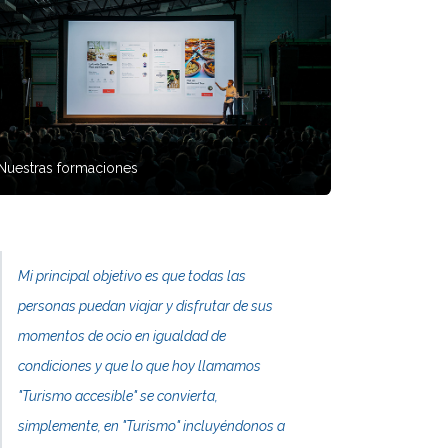
Nuestras formaciones
Mi principal objetivo es que todas las
personas puedan viajar y disfrutar de sus
momentos de ocio en igualdad de
condiciones y que lo que hoy llamamos
"Turismo accesible" se convierta,
simplemente, en "Turismo" incluyéndonos a