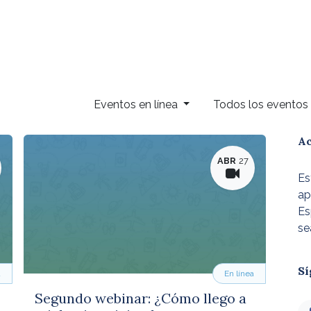
Eventos en línea
Todos los evento
Ac
ABR
27
Es
ap
Es
se
Sí
a
En línea
Segundo webinar: ¿Cómo llego a