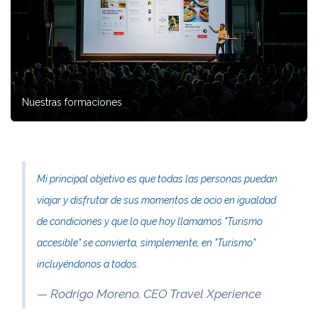
Nuestras formaciones
Mi principal objetivo es que todas las personas puedan
viajar y disfrutar de sus momentos de ocio en igualdad
de condiciones y que lo que hoy llamamos "Turismo
accesible" se convierta, simplemente, en "Turismo"
incluyéndonos a todos.
Rodrigo Moreno. CEO Travel Xperience