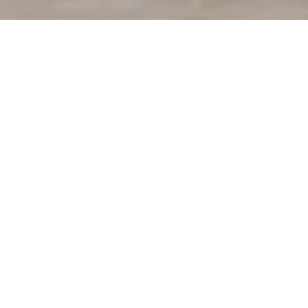
Agencia de viajes y turismo
accesible
Accesibilidad en tus viajes, siempre
Viajar es una experiencia transformadora.
Quienes
somos parte de Travel Xperience lo sabemos en primera
persona.