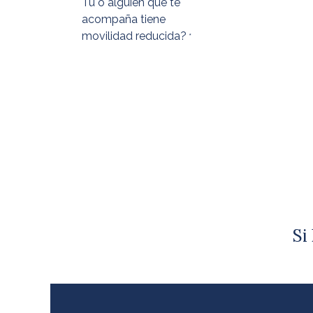
Tú o alguien que te
acompaña tiene
movilidad reducida?
*
Si