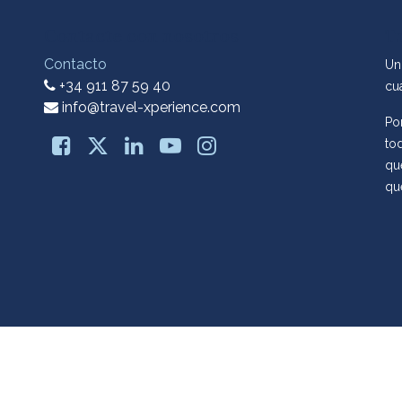
Contacte con nosotros
T
Contacto
Un
+34 911 87 59 40
cu
info@travel-xperience.com
Po
tod
qu
qu